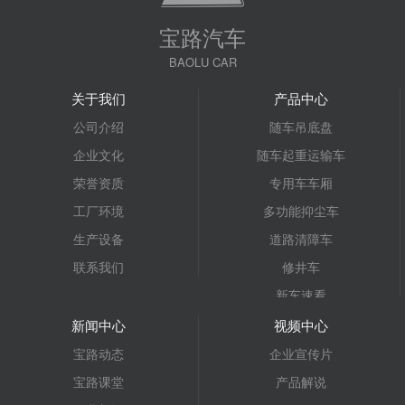
宝路汽车
BAOLU CAR
关于我们
产品中心
公司介绍
随车吊底盘
企业文化
随车起重运输车
荣誉资质
专用车车厢
工厂环境
多功能抑尘车
生产设备
道路清障车
联系我们
修井车
新车速看
仓栅车
新闻中心
视频中心
宝路汽车
宝路动态
企业宣传片
抓斗式垃圾车
宝路课堂
产品解说