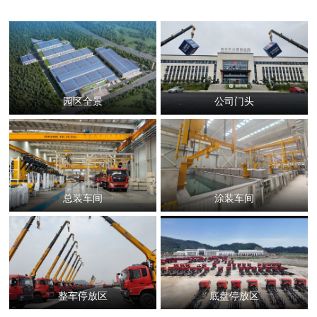
园区全景
公司门头
总装车间
涂装车间
整车停放区
底盘停放区