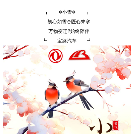
┏┈┈❄小雪❄┈┈┓
初心如雪⛄匠心未寒
万物变迁?始终陪伴
┗┈┈ 宝路汽车 ┈┈┛