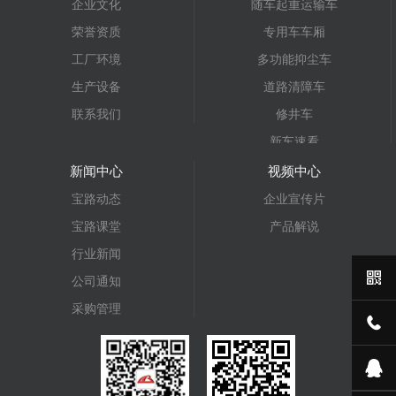
企业文化
随车起重运输车
荣誉资质
专用车车厢
工厂环境
多功能抑尘车
生产设备
道路清障车
联系我们
修井车
新车速看
仓栅车
新闻中心
视频中心
宝路汽车
宝路动态
企业宣传片
抓斗式垃圾车
宝路课堂
产品解说
平板运输车
行业新闻
计量检衡车
公司通知
压裂车
采购管理