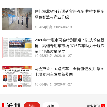
建行湖北省分行调研宝路汽车 共推专用车
绿色智造与产业升级
10,454阅读
2026-06-19
2026年十堰市两会特别报道：以技术创新
抢占高端专用车市场 宝路汽车助力十堰汽
车产业高质量发展
10,952阅读
2026-01-27
两会声音・宝路汽车：全价值链发力 擘画
十堰专用车发展新蓝图
10,664阅读
2026-01-27
近期
新闻
视频
更多新闻