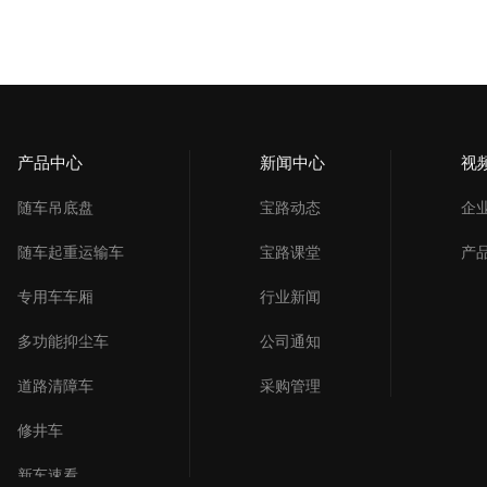
产品中心
新闻中心
视
随车吊底盘
宝路动态
企
随车起重运输车
宝路课堂
产
专用车车厢
行业新闻
多功能抑尘车
公司通知
道路清障车
采购管理
修井车
新车速看