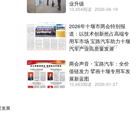
业升级
10,454阅读
2026-06-19
2026年十堰市两会特别报
道：以技术创新抢占高端专
用车市场 宝路汽车助力十堰
10,951阅读
2026-01-27
汽车产业高质量发展
两会声音・宝路汽车：全价
值链发力 擘画十堰专用车发
展新蓝图
10,663阅读
2026-01-27
促发展