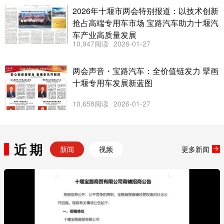
2026年十堰市两会特别报道：以技术创新
抢占高端专用车市场 宝路汽车助力十堰汽
车产业高质量发展
10,947阅读
2026-01-27
两会声音・宝路汽车：全价值链发力 擘画
十堰专用车发展新蓝图
10,658阅读
2026-01-27
近期
新闻
视频
更多新闻