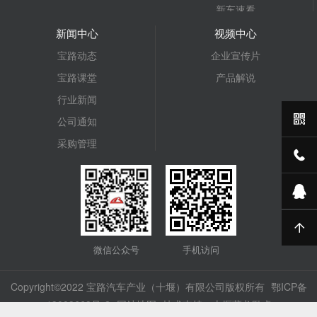
新车速看
仓栅车
新闻中心
视频中心
宝路汽车
宝路动态
企业宣传片
抓斗式垃圾车
宝路课堂
产品解说
平板运输车
行业新闻
计量检衡车
公司通知
压裂车
采购管理
微信公众号
手机访问
Copyright©2022 宝路汽车产业（十堰）有限公司版权所有
鄂ICP备
19009669号-2
网站地图
技术支持：十堰藏龙卧虎